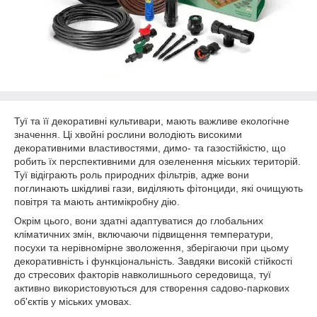
Туї та її декоративні культивари, мають важливе екологічне
значення. Ці хвойні рослини володіють високими
декоративними властивостями, димо- та газостійкістю, що
робить їх перспективними для озеленення міських територій.
Туї відіграють роль природних фільтрів, адже вони
поглинають шкідливі гази, виділяють фітонциди, які очищують
повітря та мають антимікробну дію.
Окрім цього, вони здатні адаптуватися до глобальних
кліматичних змін, включаючи підвищення температури,
посухи та нерівномірне зволоження, зберігаючи при цьому
декоративність і функціональність. Завдяки високій стійкості
до стресових факторів навколишнього середовища, туї
активно використовуються для створення садово-паркових
об'єктів у міських умовах.