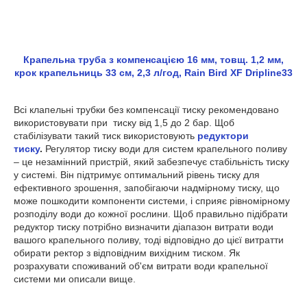
Крапельна труба з компенсацією 16 мм, товщ. 1,2 мм,
крок крапельниць 33 см, 2,3 л/год, Rain Bird XF Dripline33
Всі клапельні трубки без компенсації тиску рекомендовано
використовувати при тиску від 1,5 до 2 бар. Щоб
стабілізувати такий тиск використовують
редуктори
тиску
.
Регулятор тиску води для систем крапельного поливу
– це незамінний пристрій, який забезпечує стабільність тиску
у системі. Він підтримує оптимальний рівень тиску для
ефективного зрошення, запобігаючи надмірному тиску, що
може пошкодити компоненти системи, і сприяє рівномірному
розподілу води до кожної рослини. Щоб правильно підібрати
редуктор тиску потрібно визначити діапазон витрати води
вашого крапельного поливу, тоді відповідно до цієї витратти
обирати ректор з відповідним вихідним тиском. Як
розрахувати споживаний об'єм витрати води крапельної
системи ми описали вище.