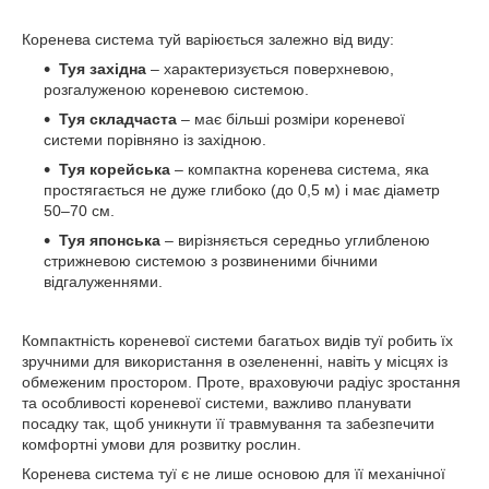
Коренева система туй варіюється залежно від виду:
Туя західна
– характеризується поверхневою,
розгалуженою кореневою системою.
Туя складчаста
– має більші розміри кореневої
системи порівняно із західною.
Туя корейська
– компактна коренева система, яка
простягається не дуже глибоко (до 0,5 м) і має діаметр
50–70 см.
Туя японська
– вирізняється середньо углибленою
стрижневою системою з розвиненими бічними
відгалуженнями.
Компактність кореневої системи багатьох видів туї робить їх
зручними для використання в озелененні, навіть у місцях із
обмеженим простором. Проте, враховуючи радіус зростання
та особливості кореневої системи, важливо планувати
посадку так, щоб уникнути її травмування та забезпечити
комфортні умови для розвитку рослин.
Коренева система туї є не лише основою для її механічної