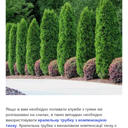
Якщо ж вам необхідно поливати клумби з туями які
розташовані на схилах, в таких випадках необхідно
використовувати
крапельну трубку з компенсацією
тиску
. Крапельна трубка з механізмом компенсації тиску є