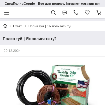
СпецПоливСервіс - Все для поливу, інтернет-магазин поли
Статті
Полив туй ∣ Як поливати туї
Полив туй ∣ Як поливати туї
20.12.2024