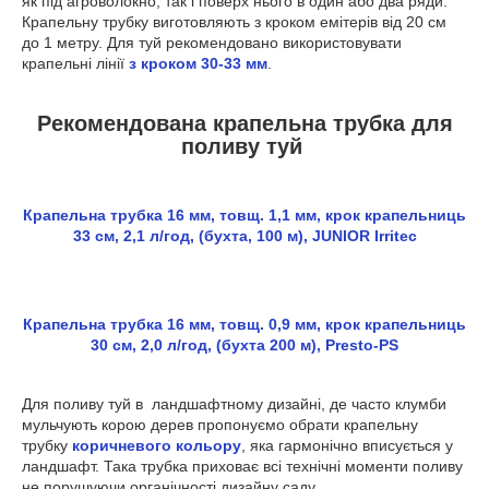
як під агроволокно, так і поверх нього в один або два ряди.
Крапельну трубку виготовляють з кроком емітерів від 20 см
до 1 метру. Для туй рекомендовано використовувати
крапельні лінії
з кроком 30-33 мм
.
Рекомендована крапельна трубка для
поливу туй
Крапельна трубка 16 мм, товщ. 1,1 мм, крок крапельниць
33 см, 2,1 л/год, (бухта, 100 м), JUNIOR Irritec
Крапельна трубка 16 мм, товщ. 0,9 мм, крок крапельниць
30 см, 2,0 л/год, (бухта 200 м), Presto-PS
Для поливу туй в ландшафтному дизайні, де часто клумби
мульчують корою дерев пропонуємо обрати крапельну
трубку
коричневого кольору
, яка гармонічно вписується у
ландшафт. Така трубка приховає всі технічні моменти поливу
не порушуючи органічності дизайну саду.