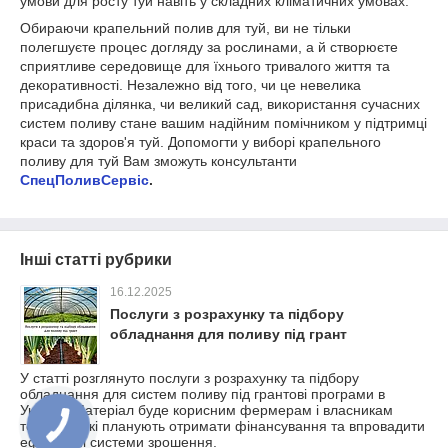
умови для росту туй навіть у складних кліматичних умовах.
Обираючи крапельний полив для туй, ви не тільки
полегшуєте процес догляду за рослинами, а й створюєте
сприятливе середовище для їхнього тривалого життя та
декоративності. Незалежно від того, чи це невелика
присадибна ділянка, чи великий сад, використання сучасних
систем поливу стане вашим надійним помічником у підтримці
краси та здоров'я туй. Допомогти у виборі крапельного
поливу для туй Вам зможуть консультанти
СпецПоливСервіс
.
Інші статті рубрики
16.12.2025
Послуги з розрахунку та підбору
обладнання для поливу під грант
У статті розглянуто послуги з розрахунку та підбору
обладнання для систем поливу під грантові програми в
Україні. Матеріал буде корисним фермерам і власникам
теплиць, які планують отримати фінансування та впровадити
ефективні системи зрошення.