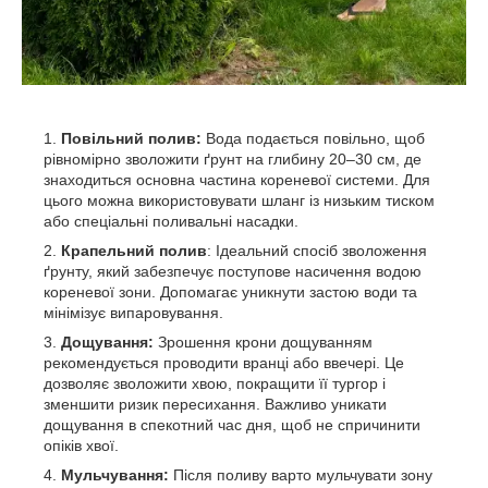
Повільний полив:
Вода подається повільно, щоб
рівномірно зволожити ґрунт на глибину 20–30 см, де
знаходиться основна частина кореневої системи. Для
цього можна використовувати шланг із низьким тиском
або спеціальні поливальні насадки.
Крапельний полив
: Ідеальний спосіб зволоження
ґрунту, який забезпечує поступове насичення водою
кореневої зони. Допомагає уникнути застою води та
мінімізує випаровування.
Дощування:
Зрошення крони дощуванням
рекомендується проводити вранці або ввечері. Це
дозволяє зволожити хвою, покращити її тургор і
зменшити ризик пересихання. Важливо уникати
дощування в спекотний час дня, щоб не спричинити
опіків хвої.
Мульчування:
Після поливу варто мульчувати зону