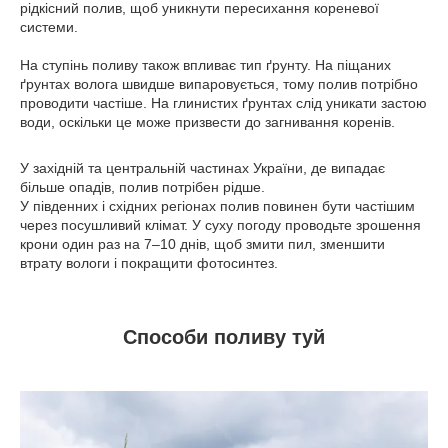
рідкісний полив, щоб уникнути пересихання кореневої
системи.
На ступінь поливу також впливає тип ґрунту. На піщаних
ґрунтах волога швидше випаровується, тому полив потрібно
проводити частіше. На глинистих ґрунтах слід уникати застою
води, оскільки це може призвести до загнивання коренів.
У західній та центральній частинах України, де випадає
більше опадів, полив потрібен рідше.
У південних і східних регіонах полив повинен бути частішим
через посушливий клімат. У суху погоду проводьте зрошення
крони один раз на 7–10 днів, щоб змити пил, зменшити
втрату вологи і покращити фотосинтез.
Способи поливу туй