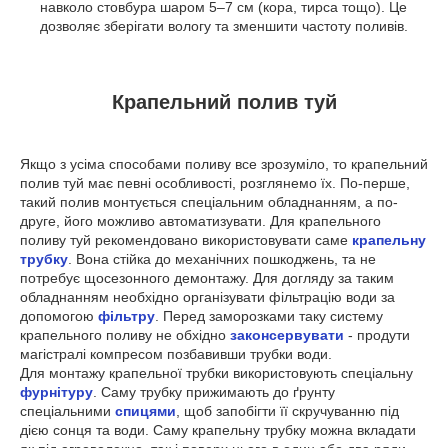
навколо стовбура шаром 5–7 см (кора, тирса тощо). Це
дозволяє зберігати вологу та зменшити частоту поливів.
Крапельний полив туй
Якщо з усіма способами поливу все зрозуміло, то крапельний
полив туй має певні особливості, розглянемо їх. По-перше,
такий полив монтується спеціальним обладнанням, а по-
друге, його можливо автоматизувати. Для крапельного
поливу туй рекомендовано використовувати саме
крапельну
трубку
. Вона стійка до механічних пошкоджень, та не
потребує щосезонного демонтажу. Для догляду за таким
обладнанням необхідно організувати фільтрацію води за
допомогою
фільтру
. Перед заморозками таку систему
крапельного поливу не обхідно
законсервувати
- продути
магістралі компресом позбавивши трубки води.
Для монтажу крапельної трубки використовують спеціальну
фурнітуру
. Саму трубку прижимають до ґрунту
спеціальними
спицями
, щоб запобігти її скручуванню під
дією сонця та води. Саму крапельну трубку можна вкладати