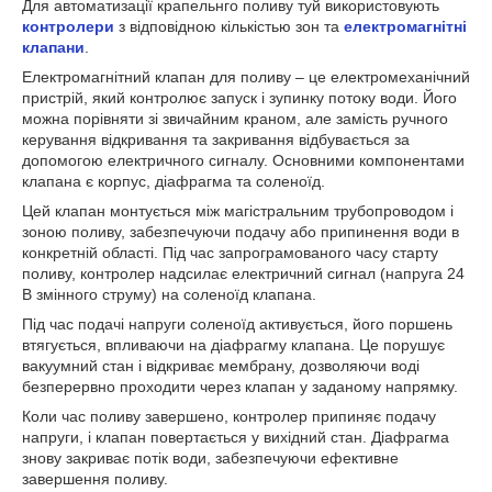
Для автоматизації крапельнго поливу туй використовують
контролери
з відповідною кількістью зон та
електромагнітні
клапани
.
Електромагнітний клапан для поливу – це електромеханічний
пристрій, який контролює запуск і зупинку потоку води. Його
можна порівняти зі звичайним краном, але замість ручного
керування відкривання та закривання відбувається за
допомогою електричного сигналу. Основними компонентами
клапана є корпус, діафрагма та соленоїд.
Цей клапан монтується між магістральним трубопроводом і
зоною поливу, забезпечуючи подачу або припинення води в
конкретній області. Під час запрограмованого часу старту
поливу, контролер надсилає електричний сигнал (напруга 24
В змінного струму) на соленоїд клапана.
Під час подачі напруги соленоїд активується, його поршень
втягується, впливаючи на діафрагму клапана. Це порушує
вакуумний стан і відкриває мембрану, дозволяючи воді
безперервно проходити через клапан у заданому напрямку.
Коли час поливу завершено, контролер припиняє подачу
напруги, і клапан повертається у вихідний стан. Діафрагма
знову закриває потік води, забезпечуючи ефективне
завершення поливу.