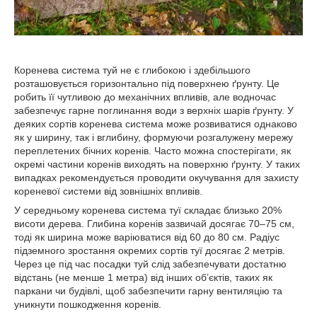
Коренева система туй не є глибокою і здебільшого
розташовується горизонтально під поверхнею ґрунту. Це
робить її чутливою до механічних впливів, але водночас
забезпечує гарне поглинання води з верхніх шарів ґрунту. У
деяких сортів коренева система може розвиватися однаково
як у ширину, так і вглибину, формуючи розгалужену мережу
переплетених бічних коренів. Часто можна спостерігати, як
окремі частини коренів виходять на поверхню ґрунту. У таких
випадках рекомендується проводити окучування для захисту
кореневої системи від зовнішніх впливів.
У середньому коренева система туї складає близько 20%
висоти дерева. Глибина коренів зазвичай досягає 70–75 см,
тоді як ширина може варіюватися від 60 до 80 см. Радіус
підземного зростання окремих сортів туї досягає 2 метрів.
Через це під час посадки туй слід забезпечувати достатню
відстань (не менше 1 метра) від інших об’єктів, таких як
паркани чи будівлі, щоб забезпечити гарну вентиляцію та
уникнути пошкодження коренів.