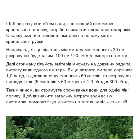
Щоб розрахувати об'єм води, споживаний системою
крапельного поливу, потрібно виконати кілька простих кроків.
Спершу визначте кількість емітерів на одному метрі
крапельної трубки.
Наприклад, якщо відстань між емітерами становить 20 см,
розрахунок буде таким: 100 см / 20 см = 5 емітерів на метр.
Далі отриману кількість емітерів множать на довжину ряду та
витрату води одного емітера. Якщо витрата емітера дорівнює
1,0 л/год, а довжина ряду становить 60 метрів, то розрахунок
виглядає так: (5 емітерів × 60 метрів) × 1,0 л/год = 300 л/год.
Таким чином, ви отримуєте споживання води для однієї лінії
поливу. Щоб визначити загальну витрату води всією
системою, помножте цю кількість на загальну кількість ліній.