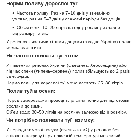
Норми поливу дорослої туї:
Частота поливу: Раз на 7–10 днів у звичайних
умовах, раз на 5–7 днів у спекотні періоди без дощів.
Об’єм води: 10–20 літрів на одну рослину залежно
від розміру та віку.
У регіонах з частими літніми дощами (західна Україна) полив
можна зменшити.
Як часто поливати туї літом:
У південних регіонах України (Одещина, Херсонщина) або
під час спеки (липень–серпень) полив збільшують до 2 разів
на тиждень.
Норма води для дорослої туї може досягати 25–30 літрів.
Полив туй в осени:
Перед заморозками проводять рясний полив для підготовки
рослини до зими.
Об’єм води: 30–50 літрів на рослину залежно від її розміру.
Чи потрібно поливати туї взимку:
У періоди зимової посухи (січень-лютий) у регіонах без
снігового покриву і при плюсовій температурі можливий